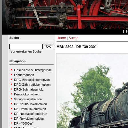
Suche
Home
|
Suche
MBK 2308 - DB "39 230"
zur erweiterten Suche
Navigation
Geschichte & Hintergründe
Länderbahnen
DRG-Einheitslokomotiven
DRG-Zahnradlokomotiven
DRG-Schmalspurlok.
Kriegslokomotiven
Verlagerungsbauten
DB-Neubaulokomotiven
DB-Umbaulokomotiven
DR-Neubaulokomotiven
DR-Rekolokomotiven
DR - "6000er"