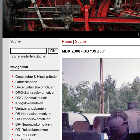
Suche
Home
|
Suche
MBK 2308 - DB "39 230"
zur erweiterten Suche
Navigation
Geschichte & Hintergründe
Länderbahnen
DRG-Einheitslokomotiven
DRG-Zahnradlokomotiven
DRG-Schmalspurlok.
Kriegslokomotiven
Verlagerungsbauten
DB-Neubaulokomotiven
DB-Umbaulokomotiven
DR-Neubaulokomotiven
DR-Rekolokomotiven
DR - "6000er"