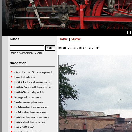
Suche
Home
|
Suche
MBK 2308 - DB "39 230"
zur erweiterten Suche
Navigation
Geschichte & Hintergründe
Länderbahnen
DRG-Einheitslokomotiven
DRG-Zahnradlokomotiven
DRG-Schmalspurlok.
Kriegslokomotiven
Verlagerungsbauten
DB-Neubaulokomotiven
DB-Umbaulokomotiven
DR-Neubaulokomotiven
DR-Rekolokomotiven
DR - "6000er"