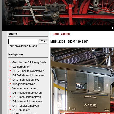
Suche
Home
|
Suche
MBK 2308 - DDM "39 230"
zur erweiterten Suche
Navigation
Geschichte & Hintergründe
Länderbahnen
DRG-Einheitslokomotiven
DRG-Zahnradlokomotiven
DRG-Schmalspurlok.
Kriegslokomotiven
Verlagerungsbauten
DB-Neubaulokomotiven
DB-Umbaulokomotiven
DR-Neubaulokomotiven
DR-Rekolokomotiven
DR - "6000er"