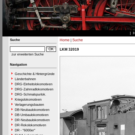
Suche
Home
|
Suche
LKM 32019
zur erweiterten Suche
Navigation
Geschichte & Hintergründe
Länderbahnen
DRG-Einheitslokomotiven
DRG-Zahnradlokomotiven
DRG-Schmalspurlok.
Kriegslokomotiven
Verlagerungsbauten
DB-Neubaulokomotiven
DB-Umbaulokomotiven
DR-Neubaulokomotiven
DR-Rekolokomotiven
DR - "6000er"