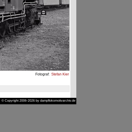
Fotograf:
Stefan Kier
© Copyright 2006-2026 by dampflokomotivarchiv.de