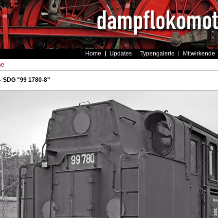
Home
Updates
Typengalerie
Mitwirkende
he
- SDG "99 1780-8"