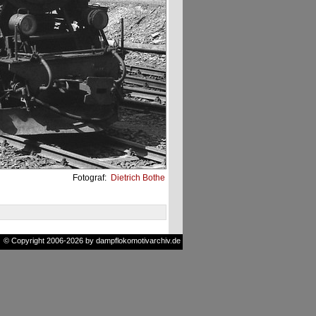
Fotograf:
Dietrich Bothe
© Copyright 2006-2026 by dampflokomotivarchiv.de