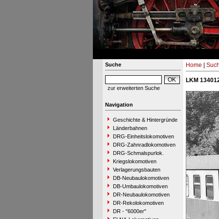
Suche
Home
|
Suc
LKM 134012
zur erweiterten Suche
Navigation
Geschichte & Hintergründe
Länderbahnen
DRG-Einheitslokomotiven
DRG-Zahnradlokomotiven
DRG-Schmalspurlok.
Kriegslokomotiven
Verlagerungsbauten
DB-Neubaulokomotiven
DB-Umbaulokomotiven
DR-Neubaulokomotiven
DR-Rekolokomotiven
DR - "6000er"