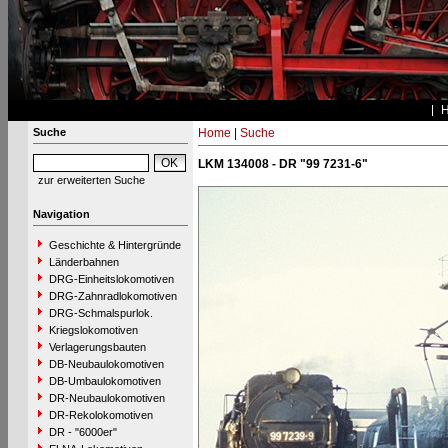
Suche
Home
|
Suche
LKM 134008 - DR "99 7231-6"
zur erweiterten Suche
Navigation
Geschichte & Hintergründe
Länderbahnen
DRG-Einheitslokomotiven
DRG-Zahnradlokomotiven
DRG-Schmalspurlok.
Kriegslokomotiven
Verlagerungsbauten
DB-Neubaulokomotiven
DB-Umbaulokomotiven
DR-Neubaulokomotiven
DR-Rekolokomotiven
DR - "6000er"