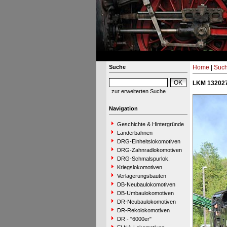
Suche
Home
|
Suc
LKM 132027
zur erweiterten Suche
Navigation
Geschichte & Hintergründe
Länderbahnen
DRG-Einheitslokomotiven
DRG-Zahnradlokomotiven
DRG-Schmalspurlok.
Kriegslokomotiven
Verlagerungsbauten
DB-Neubaulokomotiven
DB-Umbaulokomotiven
DR-Neubaulokomotiven
DR-Rekolokomotiven
DR - "6000er"