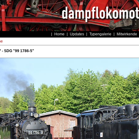
Home
Updates
Typengalerie
Mitwirkende
he
 - SDG "99 1786-5"