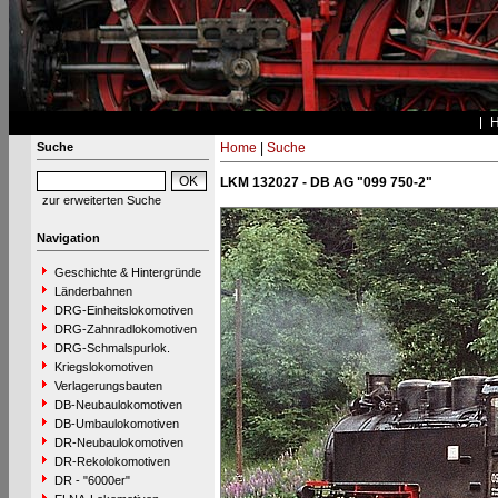
Suche
Home
|
Suche
LKM 132027 - DB AG "099 750-2"
zur erweiterten Suche
Navigation
Geschichte & Hintergründe
Länderbahnen
DRG-Einheitslokomotiven
DRG-Zahnradlokomotiven
DRG-Schmalspurlok.
Kriegslokomotiven
Verlagerungsbauten
DB-Neubaulokomotiven
DB-Umbaulokomotiven
DR-Neubaulokomotiven
DR-Rekolokomotiven
DR - "6000er"