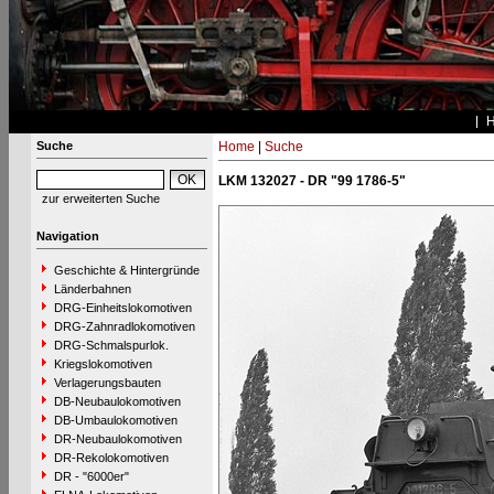
Suche
Home
|
Suche
LKM 132027 - DR "99 1786-5"
zur erweiterten Suche
Navigation
Geschichte & Hintergründe
Länderbahnen
DRG-Einheitslokomotiven
DRG-Zahnradlokomotiven
DRG-Schmalspurlok.
Kriegslokomotiven
Verlagerungsbauten
DB-Neubaulokomotiven
DB-Umbaulokomotiven
DR-Neubaulokomotiven
DR-Rekolokomotiven
DR - "6000er"