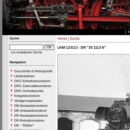
Suche
Home
|
Suche
LKM 123113 - DR "35 1113-6"
zur erweiterten Suche
Navigation
Geschichte & Hintergründe
Länderbahnen
DRG-Einheitslokomotiven
DRG-Zahnradlokomotiven
DRG-Schmalspurlok.
Kriegslokomotiven
Verlagerungsbauten
DB-Neubaulokomotiven
DB-Umbaulokomotiven
DR-Neubaulokomotiven
DR-Rekolokomotiven
DR - "6000er"