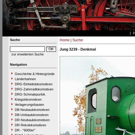
Suche
Home
|
Suche
Jung 3239 - Denkmal
zur erweiterten Suche
Navigation
Geschichte & Hintergründe
Länderbahnen
DRG-Einheitslokomotiven
DRG-Zahnradlokomotiven
DRG-Schmalspurlok.
Kriegslokomotiven
Verlagerungsbauten
DB-Neubaulokomotiven
DB-Umbaulokomotiven
DR-Neubaulokomotiven
DR-Rekolokomotiven
DR - "6000er"