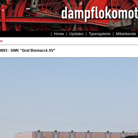
Home
Updates
Typengalerie
Mitwirkende
he
9893 - SWK "Graf Bismarck XV"