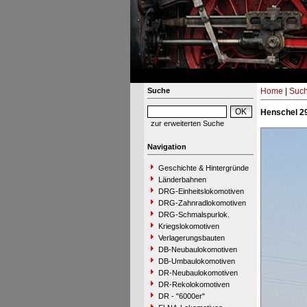
Suche
Home
|
Suc
Henschel 2
zur erweiterten Suche
Navigation
Geschichte & Hintergründe
Länderbahnen
DRG-Einheitslokomotiven
DRG-Zahnradlokomotiven
DRG-Schmalspurlok.
Kriegslokomotiven
Verlagerungsbauten
DB-Neubaulokomotiven
DB-Umbaulokomotiven
DR-Neubaulokomotiven
DR-Rekolokomotiven
DR - "6000er"