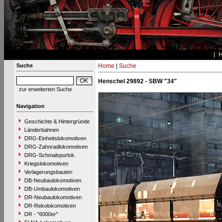
Suche
Home
|
Suche
Henschel 29892 - SBW "34"
zur erweiterten Suche
Navigation
Geschichte & Hintergründe
Länderbahnen
DRG-Einheitslokomotiven
DRG-Zahnradlokomotiven
DRG-Schmalspurlok.
Kriegslokomotiven
Verlagerungsbauten
DB-Neubaulokomotiven
DB-Umbaulokomotiven
DR-Neubaulokomotiven
DR-Rekolokomotiven
DR - "6000er"