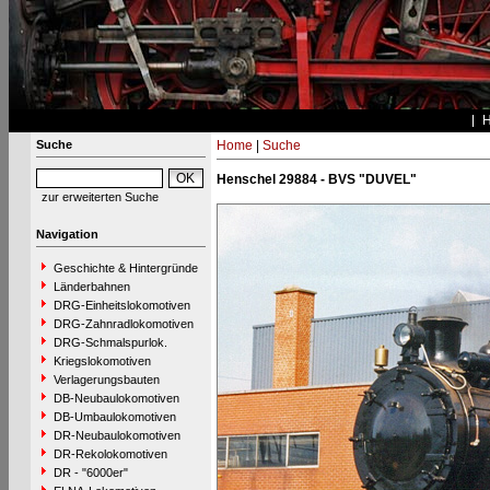
Suche
Home
|
Suche
Henschel 29884 - BVS "DUVEL"
zur erweiterten Suche
Navigation
Geschichte & Hintergründe
Länderbahnen
DRG-Einheitslokomotiven
DRG-Zahnradlokomotiven
DRG-Schmalspurlok.
Kriegslokomotiven
Verlagerungsbauten
DB-Neubaulokomotiven
DB-Umbaulokomotiven
DR-Neubaulokomotiven
DR-Rekolokomotiven
DR - "6000er"