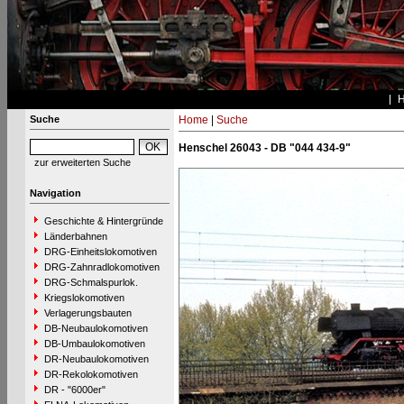
Suche
Home
|
Suche
Henschel 26043 - DB "044 434-9"
zur erweiterten Suche
Navigation
Geschichte & Hintergründe
Länderbahnen
DRG-Einheitslokomotiven
DRG-Zahnradlokomotiven
DRG-Schmalspurlok.
Kriegslokomotiven
Verlagerungsbauten
DB-Neubaulokomotiven
DB-Umbaulokomotiven
DR-Neubaulokomotiven
DR-Rekolokomotiven
DR - "6000er"