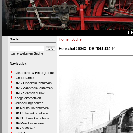
Suche
Home
|
Suche
Henschel 26043 - DB "044 434-9"
zur erweiterten Suche
Navigation
Geschichte & Hintergründe
Länderbahnen
DRG-Einheitslokomotiven
DRG-Zahnradlokomotiven
DRG-Schmalspurlok.
Kriegslokomotiven
Verlagerungsbauten
DB-Neubaulokomotiven
DB-Umbaulokomotiven
DR-Neubaulokomotiven
DR-Rekolokomotiven
DR - "6000er"