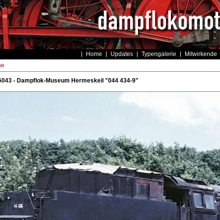
Home
Updates
Typengalerie
Mitwirkende
he
6043 - Dampflok-Museum Hermeskeil "044 434-9"