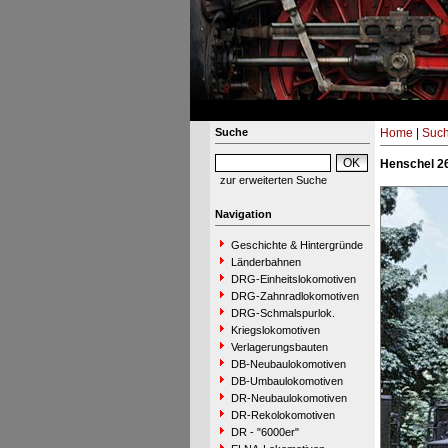
Suche
Home
|
Suc
Henschel 2
zur erweiterten Suche
Navigation
Geschichte & Hintergründe
Länderbahnen
DRG-Einheitslokomotiven
DRG-Zahnradlokomotiven
DRG-Schmalspurlok.
Kriegslokomotiven
Verlagerungsbauten
DB-Neubaulokomotiven
DB-Umbaulokomotiven
DR-Neubaulokomotiven
DR-Rekolokomotiven
DR - "6000er"