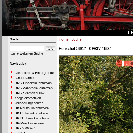
Suche
Home
|
Suche
Henschel 24917 - CFV3V "158"
zur erweiterten Suche
Navigation
Geschichte & Hintergründe
Länderbahnen
DRG-Einheitslokomotiven
DRG-Zahnradlokomotiven
DRG-Schmalspurlok.
Kriegslokomotiven
Verlagerungsbauten
DB-Neubaulokomotiven
DB-Umbaulokomotiven
DR-Neubaulokomotiven
DR-Rekolokomotiven
DR - "6000er"