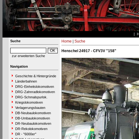
Suche
Home
|
Suche
Henschel 24917 - CFV3V "158"
zur erweiterten Suche
Navigation
Geschichte & Hintergründe
Länderbahnen
DRG-Einheitslokomotiven
DRG-Zahnradlokomotiven
DRG-Schmalspurlok.
Kriegslokomotiven
Verlagerungsbauten
DB-Neubaulokomotiven
DB-Umbaulokomotiven
DR-Neubaulokomotiven
DR-Rekolokomotiven
DR - "6000er"