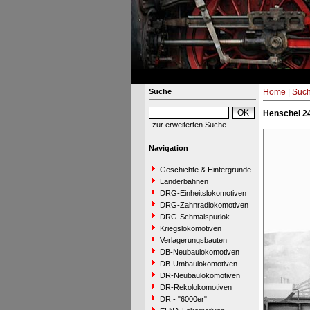
Suche
Home
|
Suc
Henschel 2
zur erweiterten Suche
Navigation
Geschichte & Hintergründe
Länderbahnen
DRG-Einheitslokomotiven
DRG-Zahnradlokomotiven
DRG-Schmalspurlok.
Kriegslokomotiven
Verlagerungsbauten
DB-Neubaulokomotiven
DB-Umbaulokomotiven
DR-Neubaulokomotiven
DR-Rekolokomotiven
DR - "6000er"