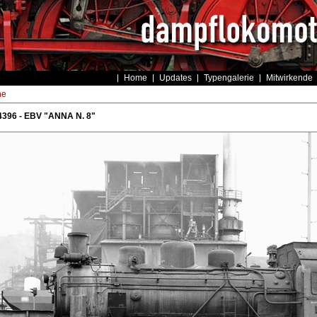
Home
Updates
Typengalerie
Mitwirkende
he
4396 - EBV "ANNA N. 8"