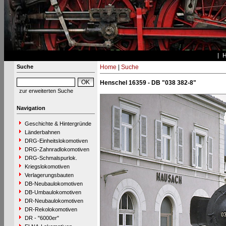
Suche
Home
|
Suche
Henschel 16359 - DB "038 382-8"
zur erweiterten Suche
Navigation
Geschichte & Hintergründe
Länderbahnen
DRG-Einheitslokomotiven
DRG-Zahnradlokomotiven
DRG-Schmalspurlok.
Kriegslokomotiven
Verlagerungsbauten
DB-Neubaulokomotiven
DB-Umbaulokomotiven
DR-Neubaulokomotiven
DR-Rekolokomotiven
DR - "6000er"