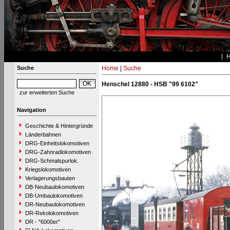
Suche
Home
|
Suche
Henschel 12880 - HSB "99 6102"
zur erweiterten Suche
Navigation
Geschichte & Hintergründe
Länderbahnen
DRG-Einheitslokomotiven
DRG-Zahnradlokomotiven
DRG-Schmalspurlok.
Kriegslokomotiven
Verlagerungsbauten
DB-Neubaulokomotiven
DB-Umbaulokomotiven
DR-Neubaulokomotiven
DR-Rekolokomotiven
DR - "6000er"