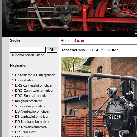
Suche
Home
|
Suche
Henschel 12880 - HSB "99 6102"
zur erweiterten Suche
Navigation
Geschichte & Hintergründe
Länderbahnen
DRG-Einheitslokomotiven
DRG-Zahnradlokomotiven
DRG-Schmalspurlok.
Kriegslokomotiven
Verlagerungsbauten
DB-Neubaulokomotiven
DB-Umbaulokomotiven
DR-Neubaulokomotiven
DR-Rekolokomotiven
DR - "6000er"