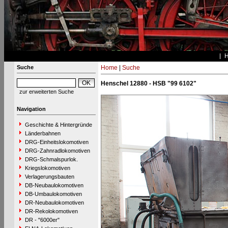
Suche
Home
|
Suche
Henschel 12880 - HSB "99 6102"
zur erweiterten Suche
Navigation
Geschichte & Hintergründe
Länderbahnen
DRG-Einheitslokomotiven
DRG-Zahnradlokomotiven
DRG-Schmalspurlok.
Kriegslokomotiven
Verlagerungsbauten
DB-Neubaulokomotiven
DB-Umbaulokomotiven
DR-Neubaulokomotiven
DR-Rekolokomotiven
DR - "6000er"