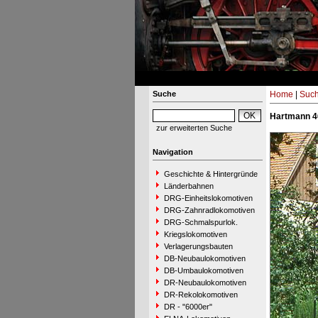
Suche
Home
|
Suc
Hartmann 4
zur erweiterten Suche
Navigation
Geschichte & Hintergründe
Länderbahnen
DRG-Einheitslokomotiven
DRG-Zahnradlokomotiven
DRG-Schmalspurlok.
Kriegslokomotiven
Verlagerungsbauten
DB-Neubaulokomotiven
DB-Umbaulokomotiven
DR-Neubaulokomotiven
DR-Rekolokomotiven
DR - "6000er"