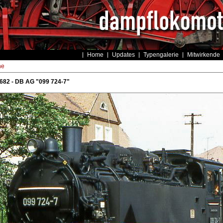
Home
Updates
Typengalerie
Mitwirkende
he
682 - DB AG "099 724-7"