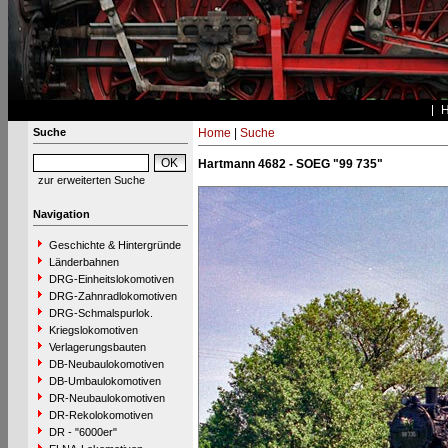
Suche
Home
|
Suche
Hartmann 4682 - SOEG "99 735"
zur erweiterten Suche
Navigation
Geschichte & Hintergründe
Länderbahnen
DRG-Einheitslokomotiven
DRG-Zahnradlokomotiven
DRG-Schmalspurlok.
Kriegslokomotiven
Verlagerungsbauten
DB-Neubaulokomotiven
DB-Umbaulokomotiven
DR-Neubaulokomotiven
DR-Rekolokomotiven
DR - "6000er"