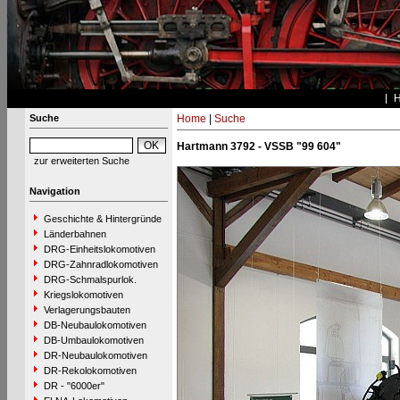
Suche
Home
|
Suche
Hartmann 3792 - VSSB "99 604"
zur erweiterten Suche
Navigation
Geschichte & Hintergründe
Länderbahnen
DRG-Einheitslokomotiven
DRG-Zahnradlokomotiven
DRG-Schmalspurlok.
Kriegslokomotiven
Verlagerungsbauten
DB-Neubaulokomotiven
DB-Umbaulokomotiven
DR-Neubaulokomotiven
DR-Rekolokomotiven
DR - "6000er"