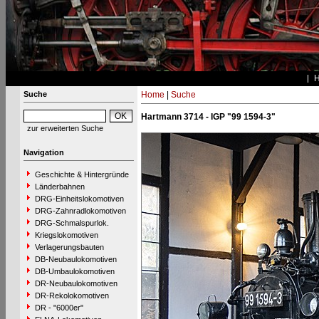
Suche
Home
|
Suche
Hartmann 3714 - IGP "99 1594-3"
zur erweiterten Suche
Navigation
Geschichte & Hintergründe
Länderbahnen
DRG-Einheitslokomotiven
DRG-Zahnradlokomotiven
DRG-Schmalspurlok.
Kriegslokomotiven
Verlagerungsbauten
DB-Neubaulokomotiven
DB-Umbaulokomotiven
DR-Neubaulokomotiven
DR-Rekolokomotiven
DR - "6000er"