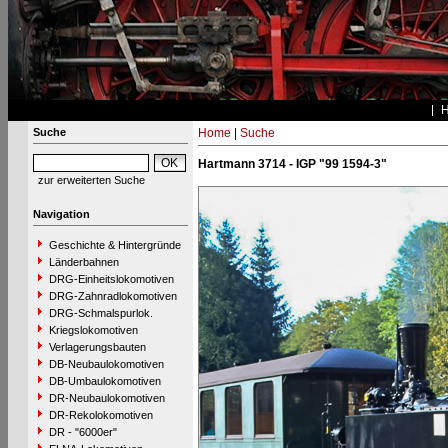
Suche
Home
|
Suche
Hartmann 3714 - IGP "99 1594-3"
zur erweiterten Suche
Navigation
Geschichte & Hintergründe
Länderbahnen
DRG-Einheitslokomotiven
DRG-Zahnradlokomotiven
DRG-Schmalspurlok.
Kriegslokomotiven
Verlagerungsbauten
DB-Neubaulokomotiven
DB-Umbaulokomotiven
DR-Neubaulokomotiven
DR-Rekolokomotiven
DR - "6000er"