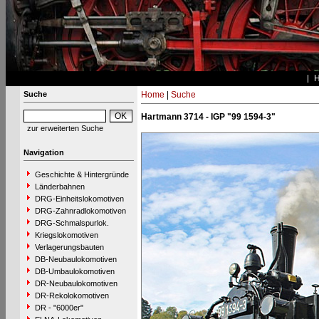
Suche
Home
|
Suche
Hartmann 3714 - IGP "99 1594-3"
zur erweiterten Suche
Navigation
Geschichte & Hintergründe
Länderbahnen
DRG-Einheitslokomotiven
DRG-Zahnradlokomotiven
DRG-Schmalspurlok.
Kriegslokomotiven
Verlagerungsbauten
DB-Neubaulokomotiven
DB-Umbaulokomotiven
DR-Neubaulokomotiven
DR-Rekolokomotiven
DR - "6000er"