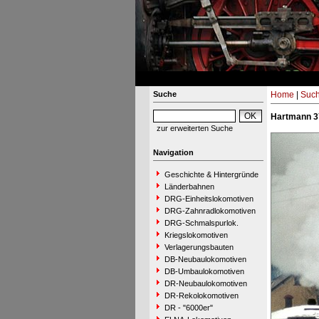
Suche
Home
|
Suc
Hartmann 3
zur erweiterten Suche
Navigation
Geschichte & Hintergründe
Länderbahnen
DRG-Einheitslokomotiven
DRG-Zahnradlokomotiven
DRG-Schmalspurlok.
Kriegslokomotiven
Verlagerungsbauten
DB-Neubaulokomotiven
DB-Umbaulokomotiven
DR-Neubaulokomotiven
DR-Rekolokomotiven
DR - "6000er"