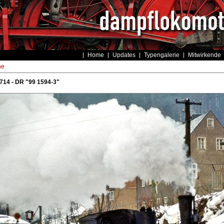
Home
Updates
Typengalerie
Mitwirkende
he
714 - DR "99 1594-3"