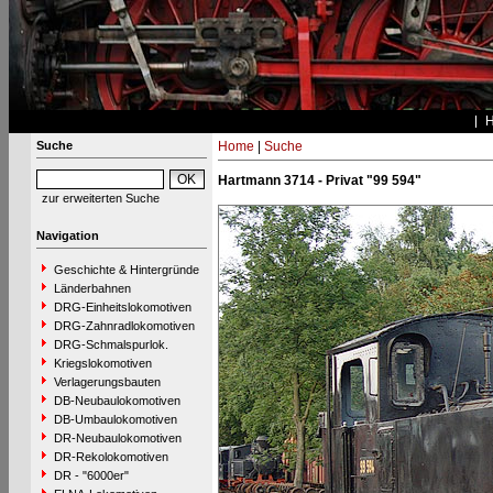
Suche
Home
|
Suche
Hartmann 3714 - Privat "99 594"
zur erweiterten Suche
Navigation
Geschichte & Hintergründe
Länderbahnen
DRG-Einheitslokomotiven
DRG-Zahnradlokomotiven
DRG-Schmalspurlok.
Kriegslokomotiven
Verlagerungsbauten
DB-Neubaulokomotiven
DB-Umbaulokomotiven
DR-Neubaulokomotiven
DR-Rekolokomotiven
DR - "6000er"