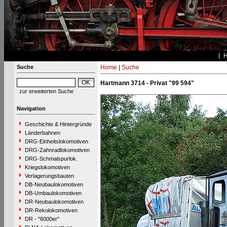
Suche
Home
|
Suche
Hartmann 3714 - Privat "99 594"
zur erweiterten Suche
Navigation
Geschichte & Hintergründe
Länderbahnen
DRG-Einheitslokomotiven
DRG-Zahnradlokomotiven
DRG-Schmalspurlok.
Kriegslokomotiven
Verlagerungsbauten
DB-Neubaulokomotiven
DB-Umbaulokomotiven
DR-Neubaulokomotiven
DR-Rekolokomotiven
DR - "6000er"