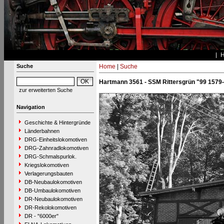
Suche
Home
|
Suche
Hartmann 3561 - SSM Rittersgrün "99 1579
zur erweiterten Suche
Navigation
Geschichte & Hintergründe
Länderbahnen
DRG-Einheitslokomotiven
DRG-Zahnradlokomotiven
DRG-Schmalspurlok.
Kriegslokomotiven
Verlagerungsbauten
DB-Neubaulokomotiven
DB-Umbaulokomotiven
DR-Neubaulokomotiven
DR-Rekolokomotiven
DR - "6000er"