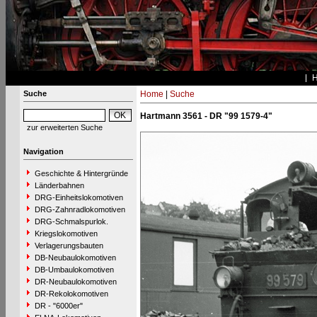
Suche
Home
|
Suche
Hartmann 3561 - DR "99 1579-4"
zur erweiterten Suche
Navigation
Geschichte & Hintergründe
Länderbahnen
DRG-Einheitslokomotiven
DRG-Zahnradlokomotiven
DRG-Schmalspurlok.
Kriegslokomotiven
Verlagerungsbauten
DB-Neubaulokomotiven
DB-Umbaulokomotiven
DR-Neubaulokomotiven
DR-Rekolokomotiven
DR - "6000er"