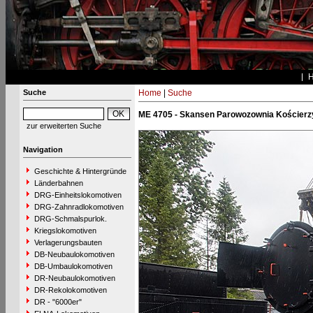
Suche
Home
|
Suche
ME 4705 - Skansen Parowozownia Kościerz
zur erweiterten Suche
Navigation
Geschichte & Hintergründe
Länderbahnen
DRG-Einheitslokomotiven
DRG-Zahnradlokomotiven
DRG-Schmalspurlok.
Kriegslokomotiven
Verlagerungsbauten
DB-Neubaulokomotiven
DB-Umbaulokomotiven
DR-Neubaulokomotiven
DR-Rekolokomotiven
DR - "6000er"