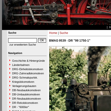
Suche
Home
|
Suche
BMAG 9539 - DR "99 1750-1"
zur erweiterten Suche
Navigation
Geschichte & Hintergründe
Länderbahnen
DRG-Einheitslokomotiven
DRG-Zahnradlokomotiven
DRG-Schmalspurlok.
Kriegslokomotiven
Verlagerungsbauten
DB-Neubaulokomotiven
DB-Umbaulokomotiven
DR-Neubaulokomotiven
DR-Rekolokomotiven
DR - "6000er"