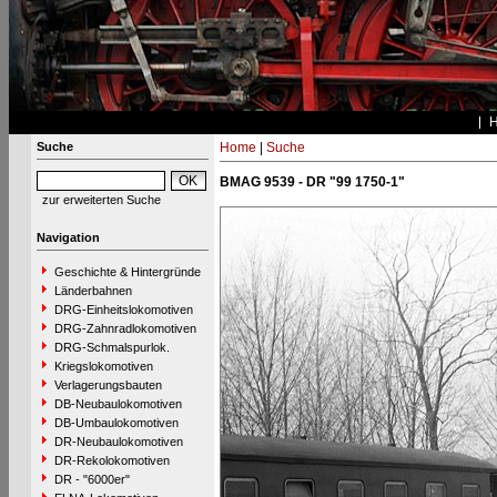
Suche
Home
|
Suche
BMAG 9539 - DR "99 1750-1"
zur erweiterten Suche
Navigation
Geschichte & Hintergründe
Länderbahnen
DRG-Einheitslokomotiven
DRG-Zahnradlokomotiven
DRG-Schmalspurlok.
Kriegslokomotiven
Verlagerungsbauten
DB-Neubaulokomotiven
DB-Umbaulokomotiven
DR-Neubaulokomotiven
DR-Rekolokomotiven
DR - "6000er"