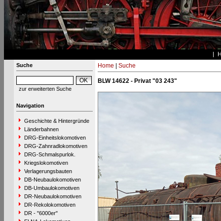
Suche
Home
|
Suche
BLW 14622 - Privat "03 243"
zur erweiterten Suche
Navigation
Geschichte & Hintergründe
Länderbahnen
DRG-Einheitslokomotiven
DRG-Zahnradlokomotiven
DRG-Schmalspurlok.
Kriegslokomotiven
Verlagerungsbauten
DB-Neubaulokomotiven
DB-Umbaulokomotiven
DR-Neubaulokomotiven
DR-Rekolokomotiven
DR - "6000er"