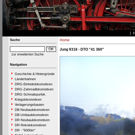
Suche
Home
Jung 9318 - DTO "41 360"
zur erweiterten Suche
Navigation
Geschichte & Hintergründe
Länderbahnen
DRG-Einheitslokomotiven
DRG-Zahnradlokomotiven
DRG-Schmalspurlok.
Kriegslokomotiven
Verlagerungsbauten
DB-Neubaulokomotiven
DB-Umbaulokomotiven
DR-Neubaulokomotiven
DR-Rekolokomotiven
DR - "6000er"