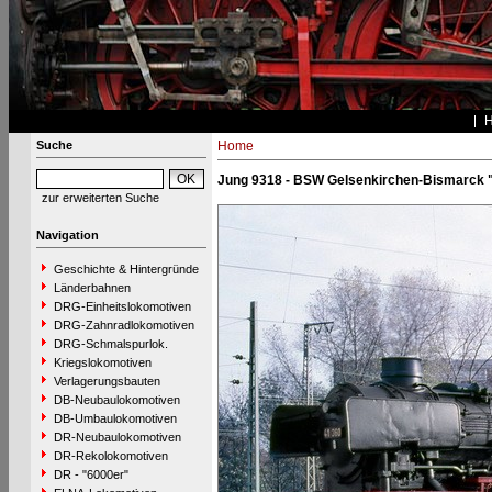
Suche
Home
Jung 9318 - BSW Gelsenkirchen-Bismarck 
zur erweiterten Suche
Navigation
Geschichte & Hintergründe
Länderbahnen
DRG-Einheitslokomotiven
DRG-Zahnradlokomotiven
DRG-Schmalspurlok.
Kriegslokomotiven
Verlagerungsbauten
DB-Neubaulokomotiven
DB-Umbaulokomotiven
DR-Neubaulokomotiven
DR-Rekolokomotiven
DR - "6000er"