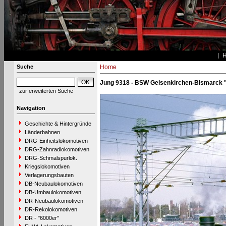
Suche
Home
Jung 9318 - BSW Gelsenkirchen-Bismarck 
zur erweiterten Suche
Navigation
Geschichte & Hintergründe
Länderbahnen
DRG-Einheitslokomotiven
DRG-Zahnradlokomotiven
DRG-Schmalspurlok.
Kriegslokomotiven
Verlagerungsbauten
DB-Neubaulokomotiven
DB-Umbaulokomotiven
DR-Neubaulokomotiven
DR-Rekolokomotiven
DR - "6000er"