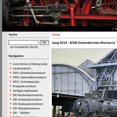
Suche
Home
Jung 9318 - BSW Gelsenkirchen-Bismarck 
zur erweiterten Suche
Navigation
Geschichte & Hintergründe
Länderbahnen
DRG-Einheitslokomotiven
DRG-Zahnradlokomotiven
DRG-Schmalspurlok.
Kriegslokomotiven
Verlagerungsbauten
DB-Neubaulokomotiven
DB-Umbaulokomotiven
DR-Neubaulokomotiven
DR-Rekolokomotiven
DR - "6000er"