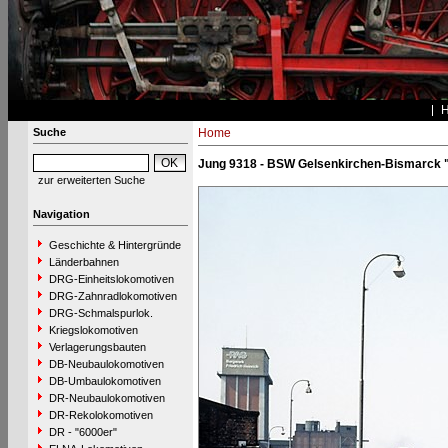
Suche
Home
Jung 9318 - BSW Gelsenkirchen-Bismarck 
zur erweiterten Suche
Navigation
Geschichte & Hintergründe
Länderbahnen
DRG-Einheitslokomotiven
DRG-Zahnradlokomotiven
DRG-Schmalspurlok.
Kriegslokomotiven
Verlagerungsbauten
DB-Neubaulokomotiven
DB-Umbaulokomotiven
DR-Neubaulokomotiven
DR-Rekolokomotiven
DR - "6000er"