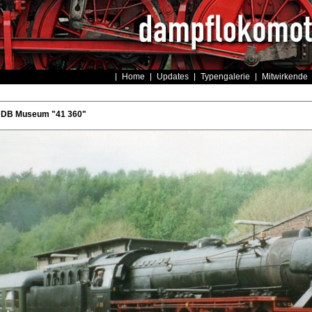
Home
Updates
Typengalerie
Mitwirkende
- DB Museum "41 360"