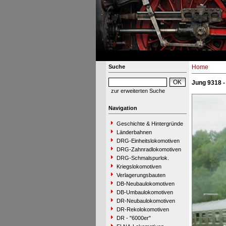
Suche
Home
Jung 9318 
zur erweiterten Suche
Navigation
Geschichte & Hintergründe
Länderbahnen
DRG-Einheitslokomotiven
DRG-Zahnradlokomotiven
DRG-Schmalspurlok.
Kriegslokomotiven
Verlagerungsbauten
DB-Neubaulokomotiven
DB-Umbaulokomotiven
DR-Neubaulokomotiven
DR-Rekolokomotiven
DR - "6000er"