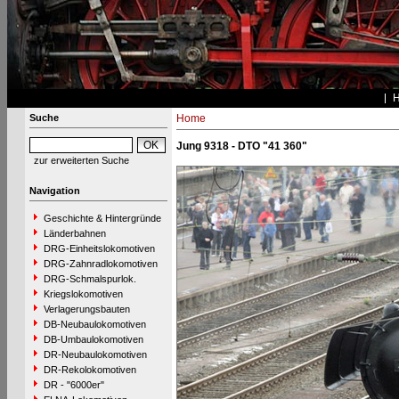
Suche
Home
Jung 9318 - DTO "41 360"
zur erweiterten Suche
Navigation
Geschichte & Hintergründe
Länderbahnen
DRG-Einheitslokomotiven
DRG-Zahnradlokomotiven
DRG-Schmalspurlok.
Kriegslokomotiven
Verlagerungsbauten
DB-Neubaulokomotiven
DB-Umbaulokomotiven
DR-Neubaulokomotiven
DR-Rekolokomotiven
DR - "6000er"