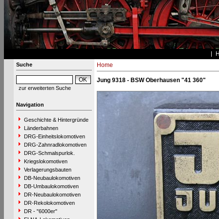
Suche
Home
Jung 9318 - BSW Oberhausen "41 360"
zur erweiterten Suche
Navigation
Geschichte & Hintergründe
Länderbahnen
DRG-Einheitslokomotiven
DRG-Zahnradlokomotiven
DRG-Schmalspurlok.
Kriegslokomotiven
Verlagerungsbauten
DB-Neubaulokomotiven
DB-Umbaulokomotiven
DR-Neubaulokomotiven
DR-Rekolokomotiven
DR - "6000er"