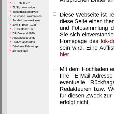
DR - "6000er"
ELNA-Lokomotiven
Industrielokomotiven
Diese Webseite ist T
Feuerlose Lokomotiven
diese Seite einen them
Sonderkonstruktionen
SAAR (1920 - 1935)
und Fotosammlung dar
DB-Bestand 1968
Sie sich einverstand
DR-Bestand 1970
Auslandsbestände
Homepage des
lok-
Lokbestandslisten
sein wird. Eine Aufl
Erhaltene Fahrzeuge
Zerlegungen
hier
.
Mit dem Hochladen er
Ihre E-Mail-Adres
eventuelle Rückfra
Redakteuren bzw. We
für diesen Zweck zur 
erfolgt nicht.