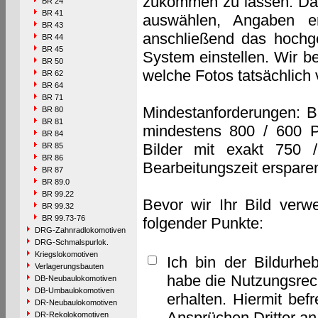
zukommen zu lassen. Das 
BR 24
BR 41
auswählen, Angaben e
BR 43
anschließend das hochge
BR 44
BR 45
System einstellen. Wir b
BR 50
welche Fotos tatsächlich
BR 62
BR 64
BR 71
Mindestanforderungen: B
BR 80
BR 81
mindestens 800 / 600 P
BR 84
Bilder mit exakt 750 
BR 85
BR 86
Bearbeitungszeit erspare
BR 87
BR 89.0
BR 99.22
Bevor wir Ihr Bild verw
BR 99.32
BR 99.73-76
folgender Punkte:
DRG-Zahnradlokomotiven
DRG-Schmalspurlok.
Kriegslokomotiven
Ich bin der Bildurhe
Verlagerungsbauten
habe die Nutzungsrec
DB-Neubaulokomotiven
DB-Umbaulokomotiven
erhalten. Hiermit bef
DR-Neubaulokomotiven
Ansprüchen Dritter a
DR-Rekolokomotiven