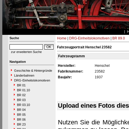
Suche
Home
|
DRG-Einheitslokomotiven
|
BR 89.0
Fahrzeugportrait Henschel 23582
zur erweiterten Suche
Fahrzeugstamm
Navigation
Hersteller:
Henschel
Geschichte & Hintergründe
Fabriknummer:
23582
Länderbahnen
Baujahr:
1937
DRG-Einheitslokomotiven
BR 01
BR 01.10
BR 02
BR 03
Upload eines Fotos die
BR 03.10
BR 04
BR 05
BR 06
Nutzen Sie die Möglichke
BR 23